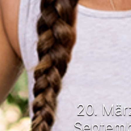
20. März
Septemb