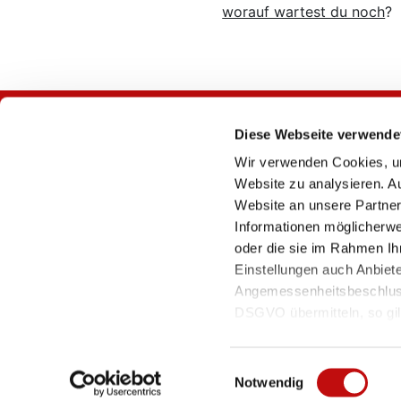
worauf wartest du noch
?
Diese Webseite verwende
Wir verwenden Cookies, um
Website zu analysieren. A
Website an unsere Partner
Informationen möglicherwe
oder die sie im Rahmen Ih
Einstellungen auch Anbiet
Angemessenheitsbeschluss
DSGVO übermitteln, so gilt
derart übermittelten Daten
Überwachungszwecken unte
Einwilligungsauswahl
stehen.
Notwendig