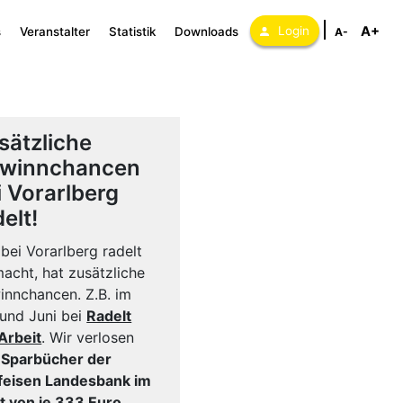
A+
Login
s
Veranstalter
Statistik
Downloads
A-
sätzliche
winnchancen
i Vorarlberg
elt!
bei Vorarlberg radelt
acht, hat zusätzliche
nnchancen. Z.B. im
und Juni bei
Radelt
Arbeit
. Wir verlosen
i
Sparbücher der
ffeisen Landesbank im
t von je 333 Euro
.