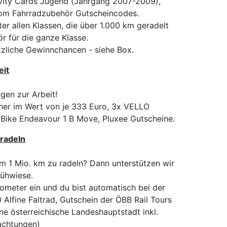
avity Cards Jugend (Jahrgang 2007-2009),
om Fahrradzubehör Gutscheincodes.
er allen Klassen, die über 1.000 km geradelt
 für die ganze Klasse.
tzliche Gewinnchancen - siehe Box.
eit
gen zur Arbeit!
cher im Wert von je 333 Euro, 3x VELLO
-Bike Endeavour 1 B Move, Pluxee Gutscheine.
radeln
m 1 Mio. km zu radeln? Dann unterstützen wir
lühwiese.
lometer ein und du bist automatisch bei der
 Alfine Faltrad, Gutschein der ÖBB Rail Tours
ine österreichische Landeshauptstadt inkl.
achtungen)