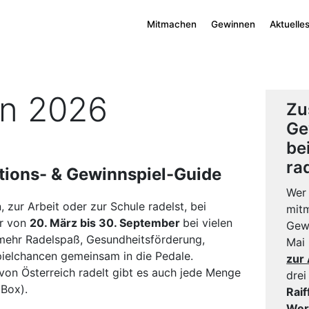
Mitmachen
Gewinnen
Aktuelle
n 2026
Zu
Ge
be
rad
Aktions- & Gewinnspiel-Guide
Wer 
 zur Arbeit oder zur Schule radelst, bei
mitm
ir von
20. März bis 30. September
bei vielen
Gewi
mehr Radelspaß, Gesundheitsförderung,
Mai 
ielchancen gemeinsam in die Pedale.
zur 
 von Österreich radelt gibt es auch jede Menge
dre
 Box).
Rai
Wer