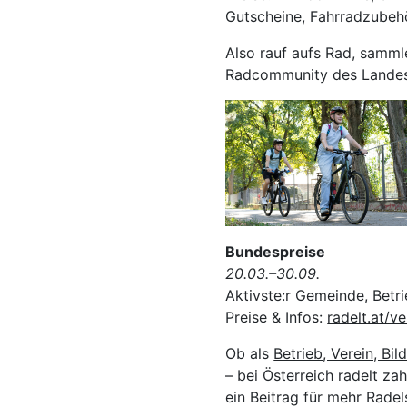
Gutscheine, Fahrradzube
Also rauf aufs Rad, samml
Radcommunity des Landes
Bundespreise
20.03.–30.09.
Aktivste:r Gemeinde, Betri
Preise & Infos:
radelt.at/ve
Ob als
Betrieb, Verein, Bi
– bei Österreich radelt za
ein Beitrag für mehr Rade