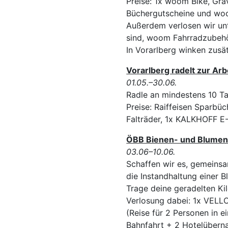
Preise: 1x woom Bike, Gr
Büchergutscheine und wo
Außerdem verlosen wir unt
sind, woom Fahrradzubehör
In Vorarlberg winken zusä
Vorarlberg radelt zur Arb
01.05.–30.06.
Radle an mindestens 10 Ta
Preise: Raiffeisen Sparbü
Falträder, 1x KALKHOFF E
ÖBB Bienen- und Blumen
03.06–10.06.
Schaffen wir es, gemeinsa
die Instandhaltung einer B
Trage deine geradelten Ki
Verlosung dabei: 1x VELLO
(Reise für 2 Personen in e
Bahnfahrt + 2 Hotelübern