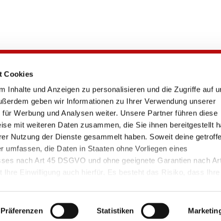
t Cookies
RADschlag
 Inhalte und Anzeigen zu personalisieren und die Zugriffe auf 
Kontakt
ußerdem geben wir Informationen zu Ihrer Verwendung unserer
FAQ
 für Werbung und Analysen weiter. Unsere Partner führen diese
Statistik
ise mit weiteren Daten zusammen, die Sie ihnen bereitgestellt 
Downloads
rer Nutzung der Dienste gesammelt haben. Soweit deine getroff
Impressum und rechtliche Hinweise
er umfassen, die Daten in Staaten ohne Vorliegen eines
Teilnahmebedingungen
es nach Art 45 DSGVO und ohne geeignete Garantien nach Ar
Datenschutz
 Ihre Einwilligung auch hierfür. Es besteht das Risiko, dass Ihre
Barrierefreiheitserklärung
 dem Zugriff durch Behörden in diesen Drittstatten zu Kontroll- u
rliegen und dagegen keine wirksamen Rechtsbehelfe zur Verf
Präferenzen
Statistiken
Marketin