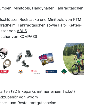
pumpen, Minitools, Handyhalter, Fahrradtaschen
lschlösser, Rucksäcke und Minitools von
KTM
hrradhelm, Fahrradtaschen sowie Falt-, Ketten-
össer von
ABUS
bücher von
KOMPASS
arten (32 Bikeparks mit nur einem Ticket)
radzubehör von
woom
ücher- und Restaurantgutscheine