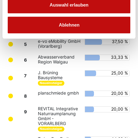
Auswahl erlauben
PROOX GmbH
57,14 %
3
Research Industrial
44,44 %
4
Ablehnen
Systems Engineering
(RISE) Vorarlberg
e-vo eMobility GmbH
37,50 %
5
(Vorarlberg)
Abwasserverband
33,33 %
6
Region Walgau
J. Brüning
25,00 %
7
Bausysteme
Neueinsteiger
planschmiede gmbh
20,00 %
8
REVITAL Integrative
20,00 %
9
Naturraumplanung
GmbH -
VORARLBERG
Neueinsteiger